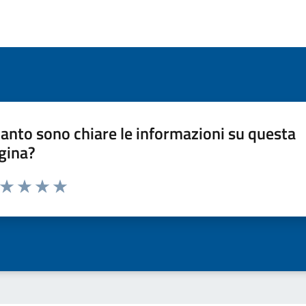
anto sono chiare le informazioni su questa
gina?
a da 1 a 5 stelle la pagina
ta 1 stelle su 5
Valuta 2 stelle su 5
Valuta 3 stelle su 5
Valuta 4 stelle su 5
Valuta 5 stelle su 5