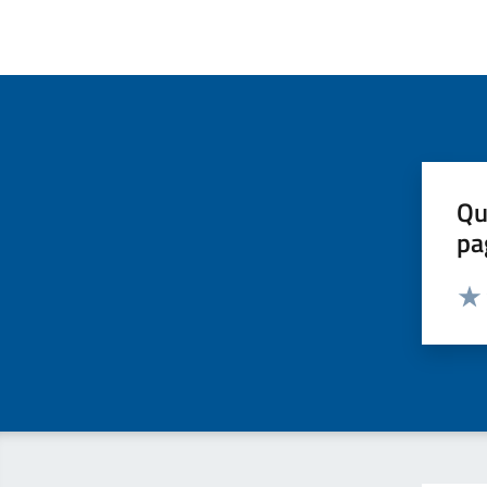
Qu
pa
Valut
Valu