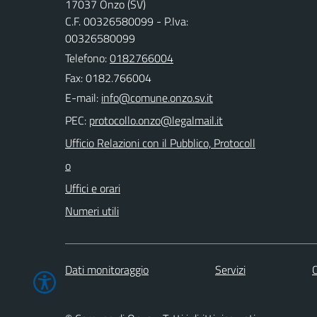
17037 Onzo (SV)
C.F. 00326580099 - P.Iva:
00326580099
Telefono:
0182766004
Fax: 0182.766004
E-mail:
PEC:
Ufficio Relazioni con il Pubblico, Protocoll
o
Uffici e orari
Numeri utili
Dati monitoraggio
Servizi
C