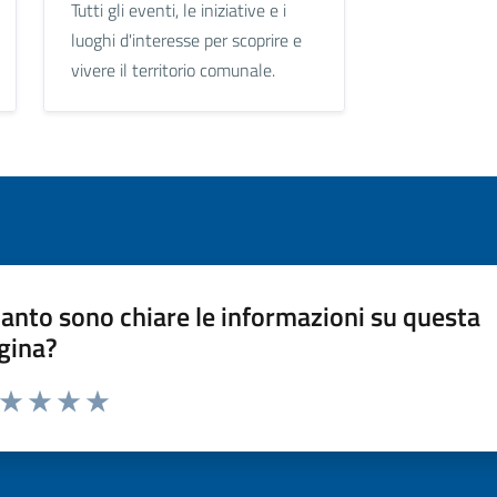
Tutti gli eventi, le iniziative e i
luoghi d'interesse per scoprire e
vivere il territorio comunale.
anto sono chiare le informazioni su questa
gina?
a da 1 a 5 stelle la pagina
ta 1 stelle su 5
Valuta 2 stelle su 5
Valuta 3 stelle su 5
Valuta 4 stelle su 5
Valuta 5 stelle su 5