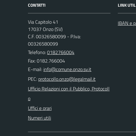
CONTATTI
LINK UTIL
Via Capitolo 41
IBAN e p
17037 Onzo (SV)
C.F. 00326580099 - P.Iva:
00326580099
Telefono:
0182766004
Fax: 0182.766004
E-mail:
PEC:
Ufficio Relazioni con il Pubblico, Protocoll
o
Uffici e orari
Numeri utili