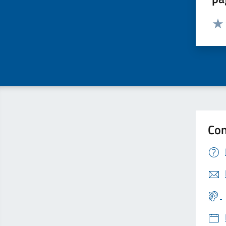
Valut
Valu
Con