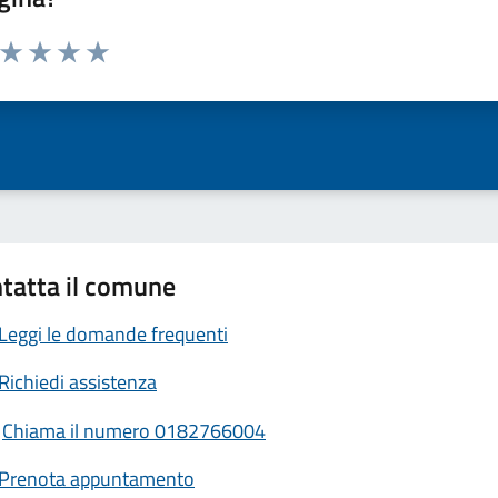
a da 1 a 5 stelle la pagina
ta 1 stelle su 5
Valuta 2 stelle su 5
Valuta 3 stelle su 5
Valuta 4 stelle su 5
Valuta 5 stelle su 5
tatta il comune
Leggi le domande frequenti
Richiedi assistenza
Chiama il numero 0182766004
Prenota appuntamento