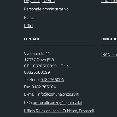
Organi di governo
Catasto e
Personale amministrativo
Politici
Uffici
CONTATTI
LINK UTIL
Via Capitolo 41
IBAN e p
17037 Onzo (SV)
C.F. 00326580099 - P.Iva:
00326580099
Telefono:
0182766004
Fax: 0182.766004
E-mail:
PEC:
Ufficio Relazioni con il Pubblico, Protocoll