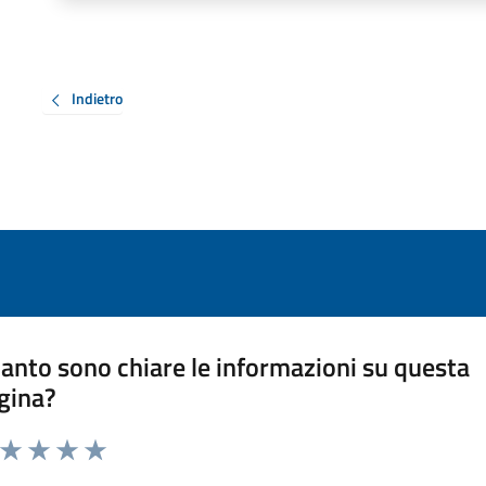
Indietro
anto sono chiare le informazioni su questa
gina?
a da 1 a 5 stelle la pagina
ta 1 stelle su 5
Valuta 2 stelle su 5
Valuta 3 stelle su 5
Valuta 4 stelle su 5
Valuta 5 stelle su 5