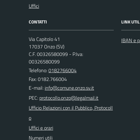
Uffici
CONTATTI
LINK UTIL
Via Capitolo 41
IBAN e p
17037 Onzo (SV)
C.F. 00326580099 - P.Iva:
00326580099
Telefono:
0182766004
Fax: 0182.766004
E-mail:
PEC:
Ufficio Relazioni con il Pubblico, Protocoll
o
Uffici e orari
Numeri utili