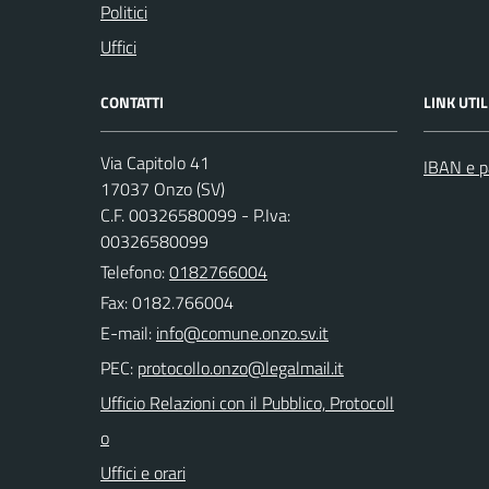
Politici
Uffici
CONTATTI
LINK UTIL
Via Capitolo 41
IBAN e p
17037 Onzo (SV)
C.F. 00326580099 - P.Iva:
00326580099
Telefono:
0182766004
Fax: 0182.766004
E-mail:
PEC:
Ufficio Relazioni con il Pubblico, Protocoll
o
Uffici e orari