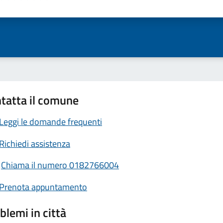
ta 1 stelle su 5
Valuta 2 stelle su 5
Valuta 3 stelle su 5
Valuta 4 stelle su 5
Valuta 5 stelle su 5
tatta il comune
Leggi le domande frequenti
Richiedi assistenza
Chiama il numero 0182766004
Prenota appuntamento
blemi in città