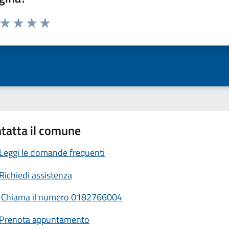
a da 1 a 5 stelle la pagina
ta 1 stelle su 5
Valuta 2 stelle su 5
Valuta 3 stelle su 5
Valuta 4 stelle su 5
Valuta 5 stelle su 5
tatta il comune
Leggi le domande frequenti
Richiedi assistenza
Chiama il numero 0182766004
Prenota appuntamento