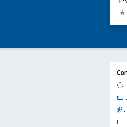
Valut
Valu
Con