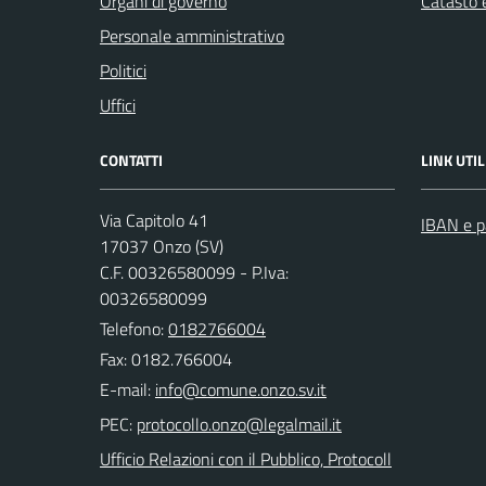
Organi di governo
Catasto e
Personale amministrativo
Politici
Uffici
CONTATTI
LINK UTIL
Via Capitolo 41
IBAN e p
17037 Onzo (SV)
C.F. 00326580099 - P.Iva:
00326580099
Telefono:
0182766004
Fax: 0182.766004
E-mail:
PEC:
Ufficio Relazioni con il Pubblico, Protocoll