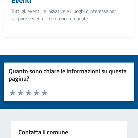
Eventi
Tutti gli eventi, le iniziative e i luoghi d'interesse per
scoprire e vivere il territorio comunale.
Quanto sono chiare le informazioni su questa
pagina?
Valuta da 1 a 5 stelle la pagina
Valuta 1 stelle su 5
Valuta 2 stelle su 5
Valuta 3 stelle su 5
Valuta 4 stelle su 5
Valuta 5 stelle su 5
Contatta il comune