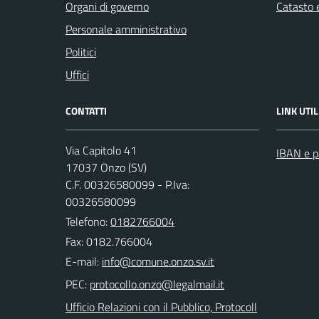
Organi di governo
Catasto e
Personale amministrativo
Politici
Uffici
CONTATTI
LINK UTIL
Via Capitolo 41
IBAN e p
17037 Onzo (SV)
C.F. 00326580099 - P.Iva:
00326580099
Telefono:
0182766004
Fax: 0182.766004
E-mail:
PEC:
Ufficio Relazioni con il Pubblico, Protocoll