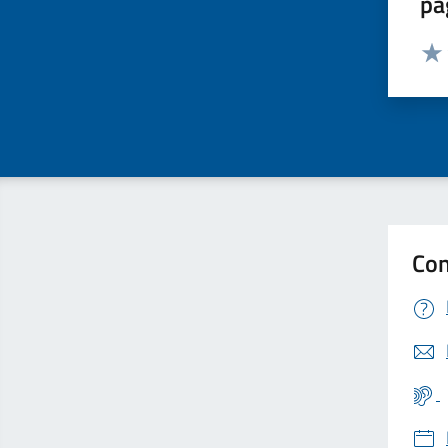
pa
Valut
Valu
Con