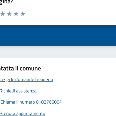
gina?
a da 1 a 5 stelle la pagina
ta 1 stelle su 5
Valuta 2 stelle su 5
Valuta 3 stelle su 5
Valuta 4 stelle su 5
Valuta 5 stelle su 5
tatta il comune
Leggi le domande frequenti
Richiedi assistenza
Chiama il numero 0182766004
Prenota appuntamento