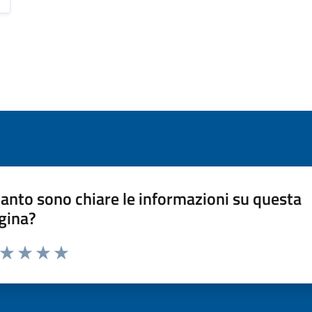
anto sono chiare le informazioni su questa
gina?
a da 1 a 5 stelle la pagina
ta 1 stelle su 5
Valuta 2 stelle su 5
Valuta 3 stelle su 5
Valuta 4 stelle su 5
Valuta 5 stelle su 5