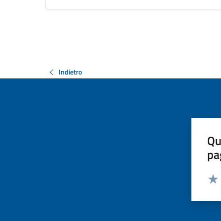
Indietro
Qu
pa
Valut
Valu