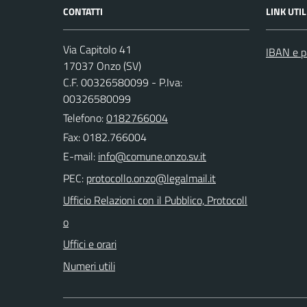
CONTATTI
LINK UTIL
Via Capitolo 41
IBAN e p
17037 Onzo (SV)
C.F. 00326580099 - P.Iva:
00326580099
Telefono:
0182766004
Fax: 0182.766004
E-mail:
PEC:
Ufficio Relazioni con il Pubblico, Protocoll
o
Uffici e orari
Numeri utili