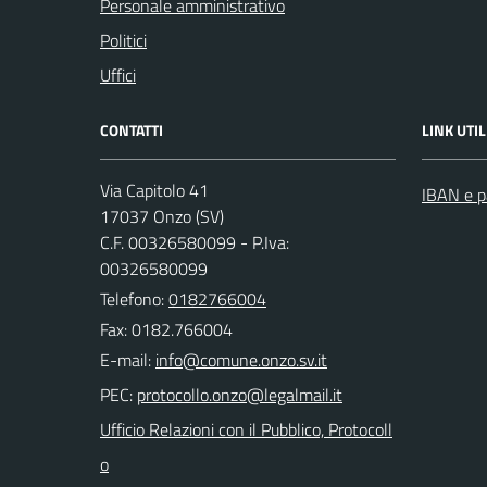
Personale amministrativo
Politici
Uffici
CONTATTI
LINK UTIL
Via Capitolo 41
IBAN e p
17037 Onzo (SV)
C.F. 00326580099 - P.Iva:
00326580099
Telefono:
0182766004
Fax: 0182.766004
E-mail:
PEC:
Ufficio Relazioni con il Pubblico, Protocoll
o