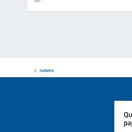
per...
Indietro
Qu
pa