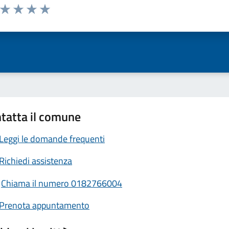
a da 1 a 5 stelle la pagina
ta 1 stelle su 5
Valuta 2 stelle su 5
Valuta 3 stelle su 5
Valuta 4 stelle su 5
Valuta 5 stelle su 5
tatta il comune
Leggi le domande frequenti
Richiedi assistenza
Chiama il numero 0182766004
Prenota appuntamento