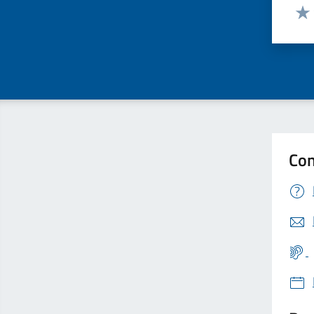
Valut
Valu
Con