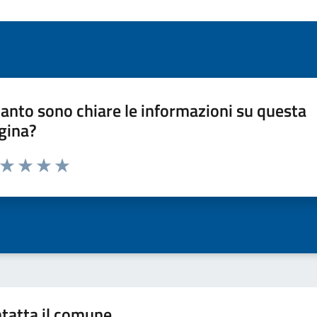
anto sono chiare le informazioni su questa
gina?
a da 1 a 5 stelle la pagina
ta 1 stelle su 5
Valuta 2 stelle su 5
Valuta 3 stelle su 5
Valuta 4 stelle su 5
Valuta 5 stelle su 5
tatta il comune