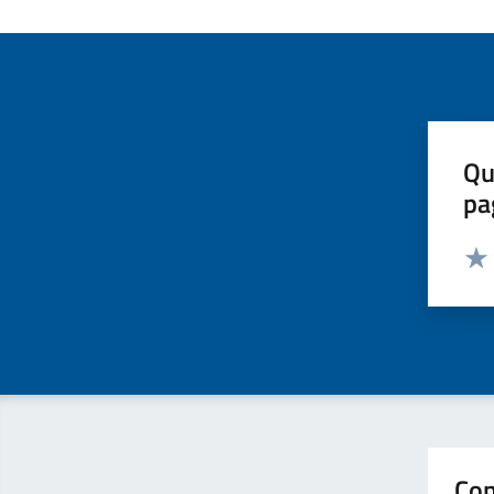
Qu
pa
Valut
Valu
Con