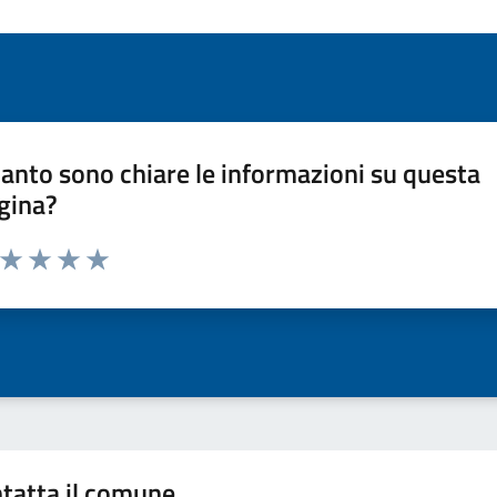
anto sono chiare le informazioni su questa
gina?
a da 1 a 5 stelle la pagina
ta 1 stelle su 5
Valuta 2 stelle su 5
Valuta 3 stelle su 5
Valuta 4 stelle su 5
Valuta 5 stelle su 5
tatta il comune