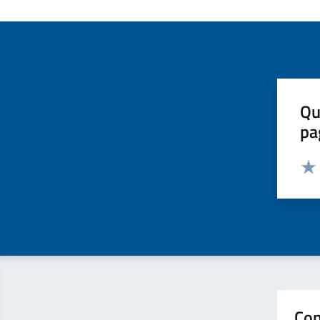
Qu
pa
Valut
Valu
Con